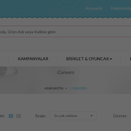
Anasayfa
Hakkımızd
KAMPANYALAR
BİSİKLET & OYUNCAK
Convers
ANASAYFA
>
CONVERS
Sırala:
Göster:
im:
En çok satılana