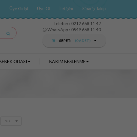
a
Üye Girişi
Üye Ol
İletişim
Sipariş Takip
Telefon :
0212 668 11 42
WhatsApp : 0549 668 11 40
SEPET:
(
0
ADET)
BEBEK ODASI
BAKIM BESLENME
20