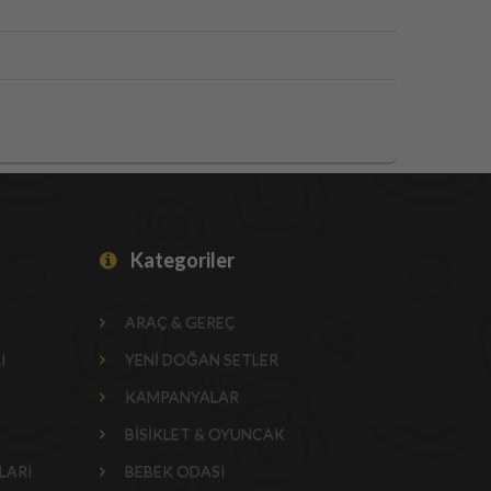
Kategoriler
ARAÇ & GEREÇ
I
YENİ DOĞAN SETLER
KAMPANYALAR
BİSİKLET & OYUNCAK
LARI
BEBEK ODASI