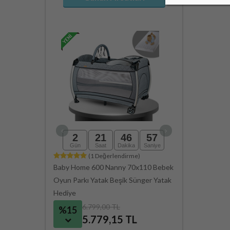
2
21
46
57
2
21
Gün
Saat
Dakika
Saniye
Gün
Saat
(1 Değerlendirme)
(211 D
Baby Home 600 Nanny 70x110 Bebek
Baby Home Maxi 
Oyun Parkı Yatak Beşik Sünger Yatak
Arabası
Hediye
6.799,00 TL
4.099,0
%15
%15
5.779,15 TL
3.484