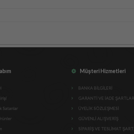
abım
Müşteri Hizmetleri
l
BANKA BİLGİLERİ
rişi
GARANTİ VE İADE ŞARTLAR
 Satanlar
ÜYELİK SÖZLEŞMESİ
rünler
GÜVENLİ ALIŞVERİŞ
im
SİPARİŞ VE TESLİMAT ŞART