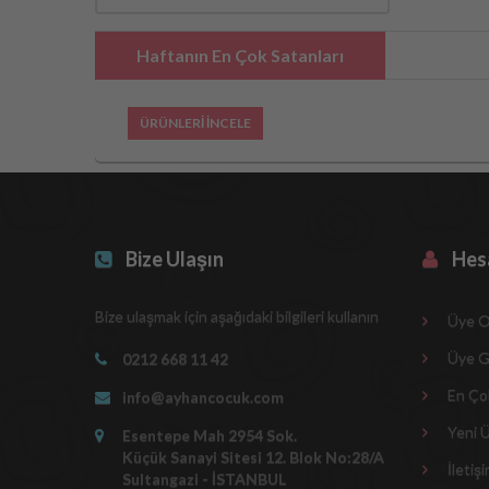
Haftanın En Çok Satanları
ÜRÜNLERİ İNCELE
Bize Ulaşın
Hes
Bize ulaşmak için aşağıdaki bilgileri kullanın
Üye O
Üye Gi
0212 668 11 42
En Çok
info@ayhancocuk.com
Yeni Ü
Esentepe Mah 2954 Sok.
Küçük Sanayi Sitesi 12. Blok No:28/A
İletiş
Sultangazi - İSTANBUL