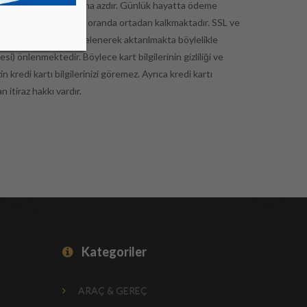
hayattakine göre çok daha azdır. Günlük hayatta ödeme
lgilerin gizliliği büyük oranda ortadan kalkmaktadır. SSL ve
rasında bilgiler şifrelenerek aktarılmakta böylelikle
si) önlenmektedir. Böylece kart bilgilerinin gizliliği ve
kredi kartı bilgilerinizi göremez. Ayrıca kredi kartı
 itiraz hakkı vardır.
Kategoriler
ARAÇ & GEREÇ