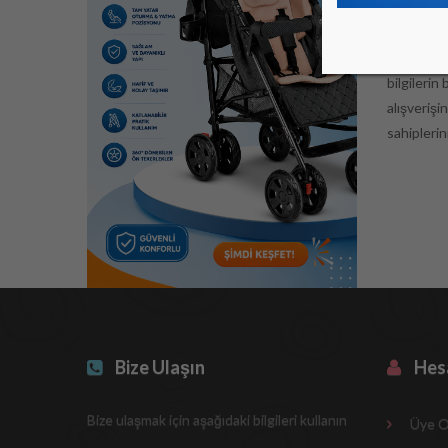
Elektronik
yaparken k
SET güvenl
bilgilerin
alışverişi
sahiplerin
Bize Ulaşın
Hes
Bize ulaşmak için aşağıdaki bilgileri kullanın
Üye O