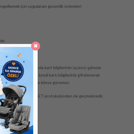
ni engellemek için uygulanan güvenlik önlemleri
dır.
di kartı işlemi sırasında kart bilgilerinin üçüncü şahıslar
sitemize verdiğiniz kredi kartı bilgileriniz şifrelenerek
rt numaranızı kesinlikle kimse göremez.
de dünya standartı olan SET protokolünden de geçmektedir.
e tutulmamaktadır.