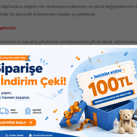
bilgi kaybını, bilginin izin verilmeyen kullanımını ve izinsiz değiştirilmesi
dır. Bu güvenlik önlemlerden bazıları şu şekildedir:
gileriniz
esleriniz ve üye giriş şifreleriniz veritabanımızda şifreli olarak saklanmakta
fikası
ı alışverişlerinde 128 bit SSL Güvenlik sistemi kullanılmaktadır. Böylece kre
 görülebilmesi imkansız kılınmaktadır. Bu SSL güvenlik protokolü sayesinde 
nderilir ve bu işlem sırasında bu bilgilere ulaşılması mümkün değildir. Ka
di kartı bilgileriniz para transferi işleminde anlaşmalı bankalar sayesin
tı Güvenliği
in alışverişlerinde kullandıkları kredi kartı bilgileri sistemimizde kesinlikl