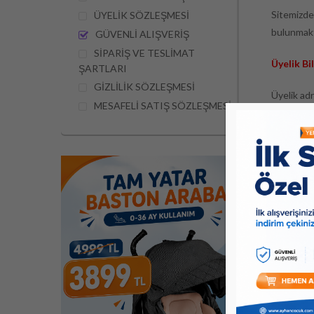
Sitemizde 
ÜYELİK SÖZLEŞMESİ
bulunmakta
GÜVENLİ ALIŞVERİŞ
SİPARİŞ VE TESLİMAT
Üyelik Bil
ŞARTLARI
GİZLİLİK SÖZLEŞMESİ
Üyelik adr
MESAFELİ SATIŞ SÖZLEŞMESİ
SSL Serti
Kredi kart
tarafından
bankaya gö
Ayrıca kre
Kredi Kar
Müşteriler