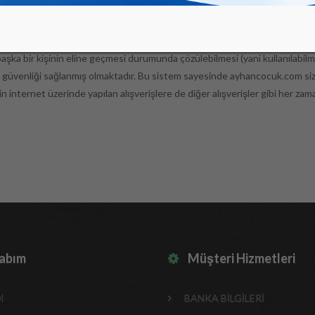
 ticarette kredi kartı bilgilerinin başkalarının eline geçme riski günlük 
redi kartı bir başkasına verilmekte, bu yüzden kredi kartının üzerindeki bi
ik protokelleri sayesinde ayhancocuk.com ve banka arasındaki veri akışı sı
 başka bir kişinin eline geçmesi durumunda çözülebilmesi (yani kullanılabilme
n güvenliği sağlanmış olmaktadır. Bu sistem sayesinde ayhancocuk.com sizin 
in internet üzerinde yapılan alışverişlere de diğer alışverişler gibi her zaman
abım
Müşteri Hizmetleri
l
BANKA BİLGİLERİ