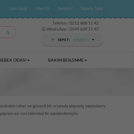
a
Üye Girişi
Üye Ol
İletişim
Sipariş Takip
Telefon :
0212 668 11 42
WhatsApp : 0549 668 11 40
SEPET:
(
0
ADET)
BEBEK ODASI
BAKIM BESLENME
zerinden rahat ve güvenli bir ortamda alışveriş yapmalarını
ısını en son teknoloji ile yapılandırmıştır.