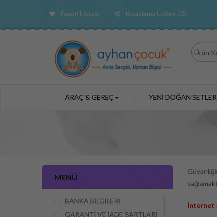
Favori Listesi
Kıyaslama Listesi (0)
ARAÇ & GEREÇ
YENİ DOĞAN SETLER
Güvenliğin
MENÜ
sağlamaktı
BANKA BİLGİLERİ
İnternet 
GARANTİ VE İADE ŞARTLARI