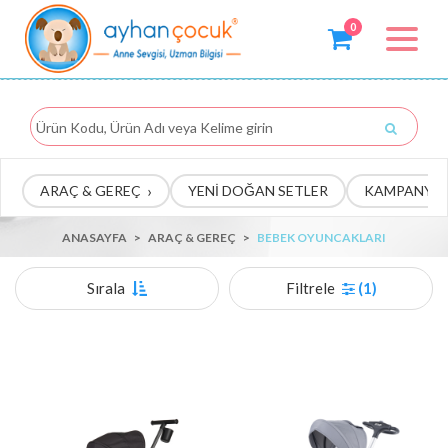
0
Toggle
navigat
›
ARAÇ & GEREÇ
YENİ DOĞAN SETLER
KAMPANYA
ANASAYFA
>
ARAÇ & GEREÇ
>
BEBEK OYUNCAKLARI
Sırala
Filtrele
(1)