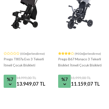
(0 Değerlendirme)
(90 Değerlendirme)
Prego T807a Evo 3 Tekerli
Prego B67 Monaco 3 Tekerli
İtmeli Çocuk Bisikleti
Bisiklet İtmeli Çocuk Bisikleti
14.999,00 TL
11.999,00 TL
%7
%7
13.949,07 TL
11.159,07 TL