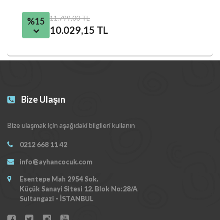
11.799,00 TL
%15
10.029,15 TL
Bize Ulaşın
Bize ulaşmak için aşağıdaki bilgileri kullanın
0212 668 11 42
info@ayhancocuk.com
Esentepe Mah 2954 Sok.
Küçük Sanayi Sitesi 12. Blok No:28/A
Sultangazi - İSTANBUL