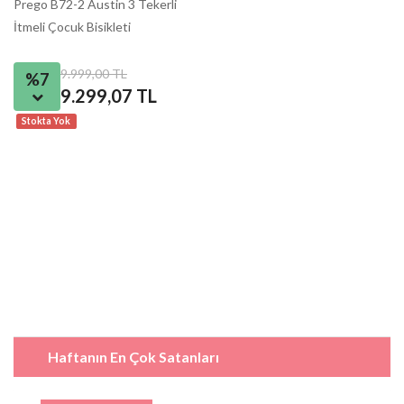
Prego B72-2 Austin 3 Tekerli
İtmeli Çocuk Bisikleti
9.999,00 TL
%7
9.299,07 TL
Stokta Yok
Haftanın En Çok Satanları