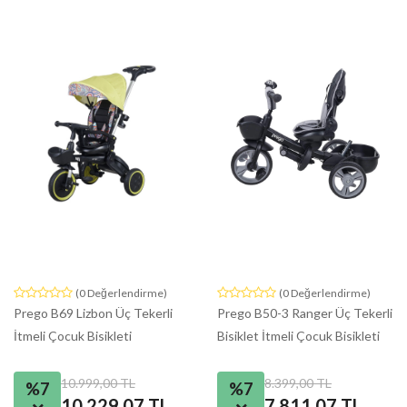
(0 Değerlendirme)
(0 Değerlendirme)
Prego B69 Lizbon Üç Tekerli
Prego B50-3 Ranger Üç Tekerli
İtmeli Çocuk Bisikleti
Bisiklet İtmeli Çocuk Bisikleti
10.999,00 TL
8.399,00 TL
%7
%7
10.229,07 TL
7.811,07 TL