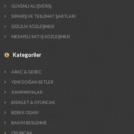
GÜVENLİ ALIŞVERİŞ
SİPARİŞ VE TESLİMAT ŞARTLARI
GİZLİLİK SÖZLEŞMESİ
MESAFELİ SATIŞ SÖZLEŞMESİ
Kategoriler
ARAÇ & GEREÇ
YENİ DOĞAN SETLER
KAMPANYALAR
BİSİKLET & OYUNCAK
BEBEK ODASI
BAKIM BESLENME
OYUNCAK