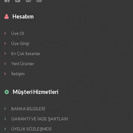
Hesabım
Üye Ol
Üye Girişi
En Çok Satanlar
Yeni Ürünler
İletişim
Müşteri Hizmetleri
BANKA BİLGİLERİ
GARANTİ VE İADE ŞARTLARI
ÜYELİK SÖZLEŞMESİ