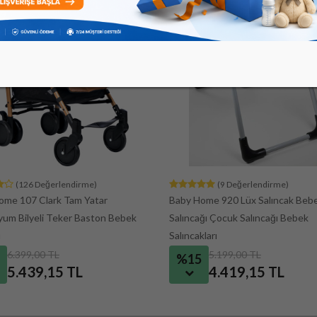
(9 Değerlendirme)
(27 Değerlendirme)
ome 920 Lüx Salıncak Bebek
Prego 2425 Evoque İ-size Travel 
ğı Çocuk Salıncağı Bebek
Bebek Arabası
ları
5.199,00 TL
29.999,00 TL
%7
4.419,15 TL
27.899,07 TL