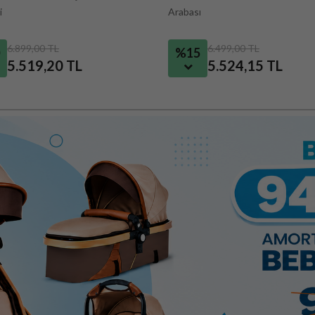
ı
Dağ Bisikleti
6.499,00 TL
8.099,00 TL
%20
5.524,15 TL
6.479,20 TL