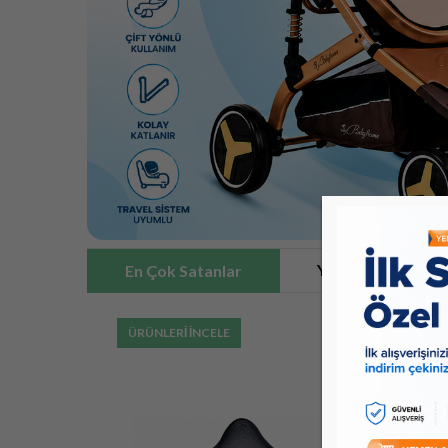
Yeni Ürünler
En Çok Satanlar
ÜRÜNLERİ İNCELE