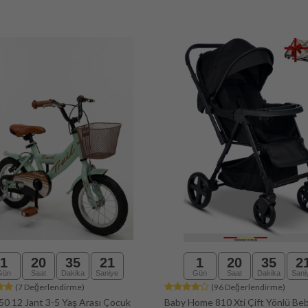
1
20
35
19
1
20
35
1
Gün
Saat
Dakika
Saniye
Gün
Saat
Dakika
Sani
(96 Değerlendirme)
(0 Değerlendirme)
ome 810 Xti Çift Yönlü Bebek
Roader 24 Jant Spor Bisiklet 21 V