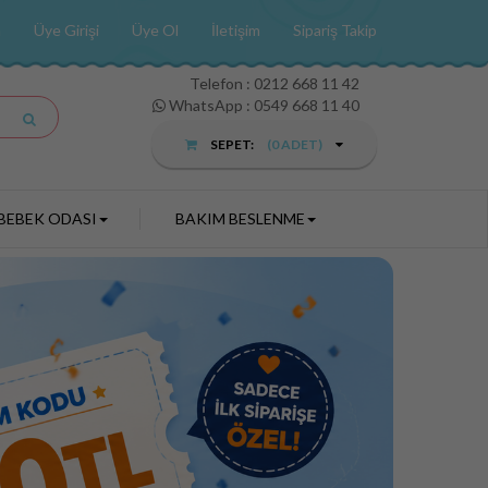
a
Üye Girişi
Üye Ol
İletişim
Sipariş Takip
Telefon :
0212 668 11 42
WhatsApp : 0549 668 11 40
SEPET:
(
0
ADET)
BEBEK ODASI
BAKIM BESLENME