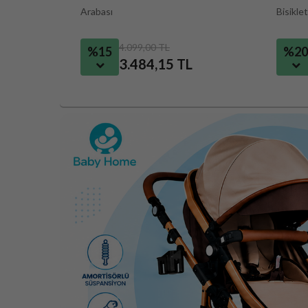
Bisikleti
Arabas
6.899,00 TL
%20
%15
5.519,20 TL