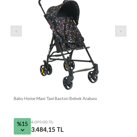
Baby Home Maxi Taxi Baston Bebek Arabası
Ba
4.099,00 TL
%15
3.484,15 TL