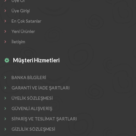
Üye Ol
Üye Girişi
En Çok Satanlar
Yeni Ürünler
İletişim
Müşteri Hizmetleri
BANKA BİLGİLERİ
GARANTİ VE İADE ŞARTLARI
ÜYELİK SÖZLEŞMESİ
GÜVENLİ ALIŞVERİŞ
SİPARİŞ VE TESLİMAT ŞARTLARI
GİZLİLİK SÖZLEŞMESİ