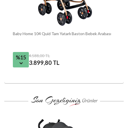
Baby Home 104 Quid Tam Yatarlı Baston Bebek Arabası
Ba
Ba
4.588,00 TL
%15
3.899,80 TL
Son Gezdiginiz
Ürünler