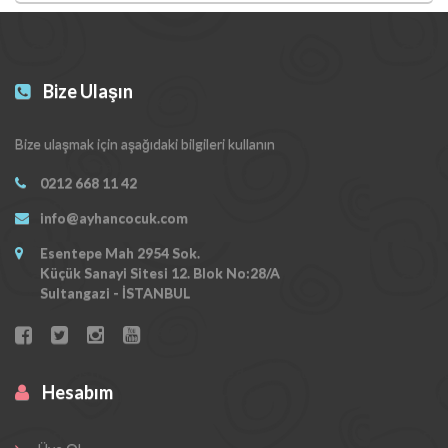
Bize Ulaşın
Bize ulaşmak için aşağıdaki bilgileri kullanın
0212 668 11 42
info@ayhancocuk.com
Esentepe Mah 2954 Sok.
Küçük Sanayi Sitesi 12. Blok No:28/A
Sultangazi - İSTANBUL
Hesabım