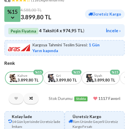
4.6
(116 Değerlendirme)
4.588,00 TL
%15
Ücretsiz Kargo
3.899,80 TL
4 Taksit
(
4 x 974,95 TL
)
İncele ›
Peşin Fiyatına
Kargoya Tahmini Teslim Süresi:
1 Gün
Yarın kapında
Renk
%15
%15
%15
Kahve
Gri
Siyah
3.899,80 TL
3.899,80 TL
3.899,80 TL
Stok Durumu:
1117 Favori
Stokta
Kolay İade
Ücretsiz Kargo
14 Gün İçerisinde Ücretsiz İade
Tüm Üründe Geçerli Ücretsiz
İmkanı
Kargo Fırsatı