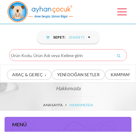
Toggle
navigat
SEPET:
(
0
ADET)
›
ARAÇ & GEREÇ
YENİ DOĞAN SETLER
KAMPANYA
Hakkımızda
ANASAYFA
>
HAKKIMIZDA
MENÜ