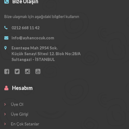
Bize Ulaşın
Bize ulaşmak için aşağıdaki bilgileri kullanın
0212 668 11 42
info@ayhancocuk.com
Esentepe Mah 2954 Sok.
Küçük Sanayi Sitesi 12. Blok No:28/A
Sultangazi - İSTANBUL
Hesabım
Üye Ol
Üye Girişi
En Çok Satanlar