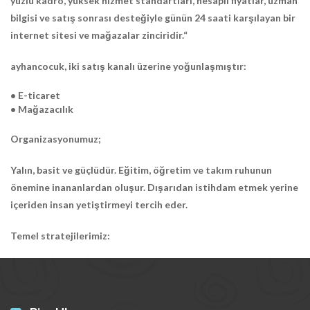
yüzlü kadro, yüksek hizmet standartları, hesaplı fiyatlar, uzman
bilgisi ve satış sonrası desteğiyle günün 24 saati karşılayan bir
internet sitesi ve mağazalar zinciridir.“
ayhancocuk, iki satış kanalı üzerine yoğunlaşmıştır:
• E-ticaret
• Mağazacılık
Organizasyonumuz;
Yalın, basit ve güçlüdür. Eğitim, öğretim ve takım ruhunun
önemine inananlardan oluşur. Dışarıdan istihdam etmek yerine
içeriden insan yetiştirmeyi tercih eder.
Temel stratejilerimiz: