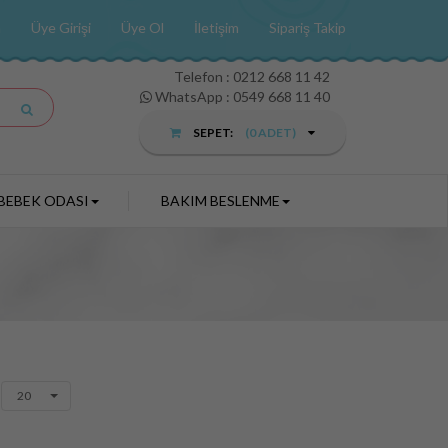
a
Üye Girişi
Üye Ol
İletişim
Sipariş Takip
Telefon :
0212 668 11 42
WhatsApp : 0549 668 11 40
SEPET:
(
0
ADET)
BEBEK ODASI
BAKIM BESLENME
20