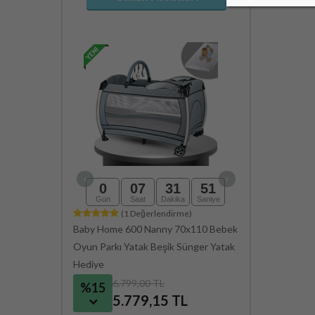
0
07
31
50
0
07
Gün
Saat
Dakika
Saniye
Gün
Saat
(1 Değerlendirme)
(211 D
Baby Home 600 Nanny 70x110 Bebek
Baby Home Maxi 
Oyun Parkı Yatak Beşik Sünger Yatak
Arabası
Hediye
6.799,00 TL
4.099,0
%15
%15
5.779,15 TL
3.484