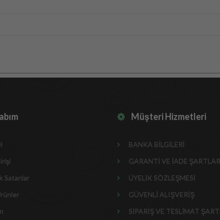
abım
Müşteri Hizmetleri
l
BANKA BİLGİLERİ
rişi
GARANTİ VE İADE ŞARTLAR
 Satanlar
ÜYELİK SÖZLEŞMESİ
rünler
GÜVENLİ ALIŞVERİŞ
im
SİPARİŞ VE TESLİMAT ŞART