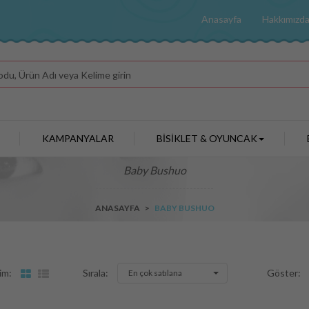
Anasayfa
Hakkımızd
KAMPANYALAR
BİSİKLET & OYUNCAK
Baby Bushuo
ANASAYFA
>
BABY BUSHUO
Sırala:
Göster:
im:
En çok satılana