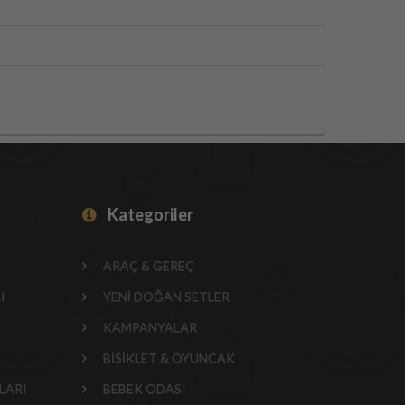
Kategoriler
ARAÇ & GEREÇ
I
YENİ DOĞAN SETLER
KAMPANYALAR
BİSİKLET & OYUNCAK
LARI
BEBEK ODASI