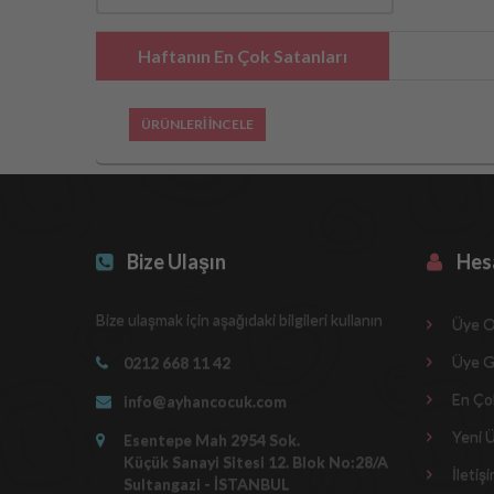
Haftanın En Çok Satanları
ÜRÜNLERİ İNCELE
Bize Ulaşın
Hes
Bize ulaşmak için aşağıdaki bilgileri kullanın
Üye O
Üye Gi
0212 668 11 42
En Çok
info@ayhancocuk.com
Yeni Ü
Esentepe Mah 2954 Sok.
Küçük Sanayi Sitesi 12. Blok No:28/A
İletiş
Sultangazi - İSTANBUL