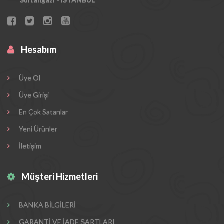
Hesabım
Üye Ol
Üye Girişi
En Çok Satanlar
Yeni Ürünler
İletişim
Müşteri Hizmetleri
BANKA BİLGİLERİ
GARANTİ VE İADE ŞARTLARI