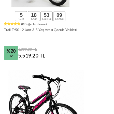
5
18
53
08
Gün
Saat
Dakika
Saniye
(8 Değerlendirme)
Trail Tr50 12 Jant 3-5 Yaş Arası Çocuk Bisikleti
6.899,00 TL
%20
5.519,20 TL