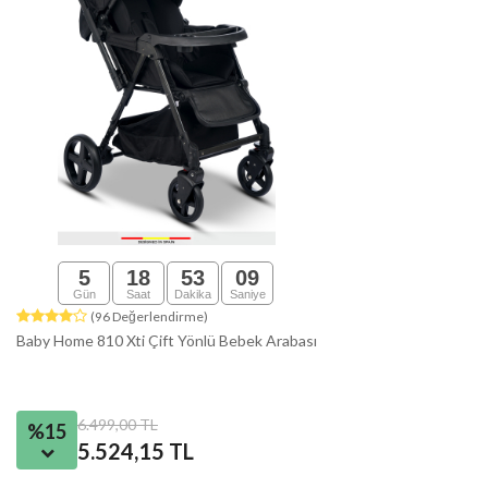
5
18
53
08
Gün
Saat
Dakika
Saniye
(96 Değerlendirme)
Baby Home 810 Xti Çift Yönlü Bebek Arabası
6.499,00 TL
%15
5.524,15 TL