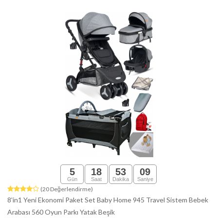
5
18
53
08
Gün
Saat
Dakika
Saniye
(20 Değerlendirme)
8'in1 Yeni Ekonomi Paket Set Baby Home 945 Travel Sistem Bebek
Arabası 560 Oyun Parkı Yatak Beşik