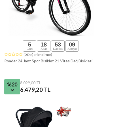
5
18
53
08
Gün
Saat
Dakika
Saniye
(0 Değerlendirme)
Roader 24 Jant Spor Bisiklet 21 Vites Dağ Bisikleti
8.099,00 TL
%20
6.479,20 TL