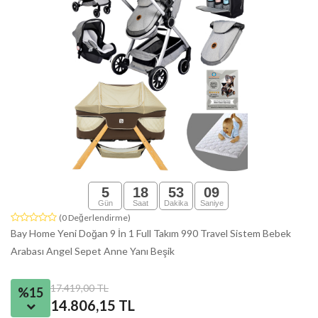
5
18
53
08
Gün
Saat
Dakika
Saniye
(0 Değerlendirme)
Bay Home Yeni Doğan 9 İn 1 Full Takım 990 Travel Sistem Bebek
Arabası Angel Sepet Anne Yanı Beşik
17.419,00 TL
%15
14.806,15 TL