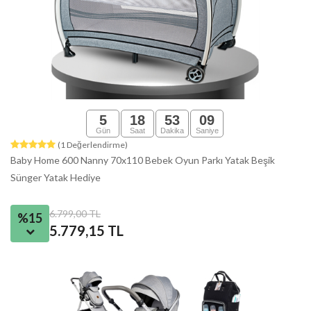
5
18
53
08
Gün
Saat
Dakika
Saniye
(1 Değerlendirme)
Baby Home 600 Nanny 70x110 Bebek Oyun Parkı Yatak Beşik
Sünger Yatak Hediye
6.799,00 TL
%15
5.779,15 TL