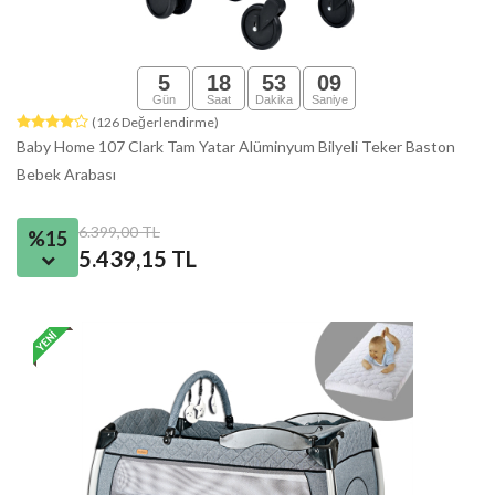
5
18
53
08
Gün
Saat
Dakika
Saniye
(126 Değerlendirme)
Baby Home 107 Clark Tam Yatar Alüminyum Bilyeli Teker Baston
Bebek Arabası
6.399,00 TL
%15
5.439,15 TL