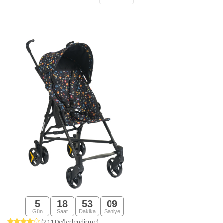
5
18
53
08
Gün
Saat
Dakika
Saniye
(211 Değerlendirme)