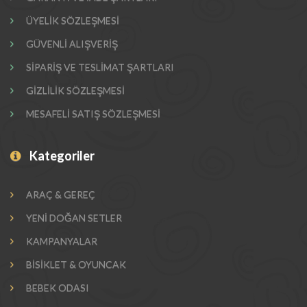
ÜYELİK SÖZLEŞMESİ
GÜVENLİ ALIŞVERİŞ
SİPARİŞ VE TESLİMAT ŞARTLARI
GİZLİLİK SÖZLEŞMESİ
MESAFELİ SATIŞ SÖZLEŞMESİ
Kategoriler
ARAÇ & GEREÇ
YENİ DOĞAN SETLER
KAMPANYALAR
BİSİKLET & OYUNCAK
BEBEK ODASI