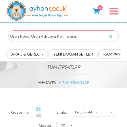
0
Toggle
navigat
›
ARAÇ & GEREÇ
YENİ DOĞAN SETLER
KAMPANYA
TÜM FİRSATLAR
ANASAYFA
>
TÜM FIRSATLAR
Gösterim:
Sırala:
En çok satılana
Göster:
20