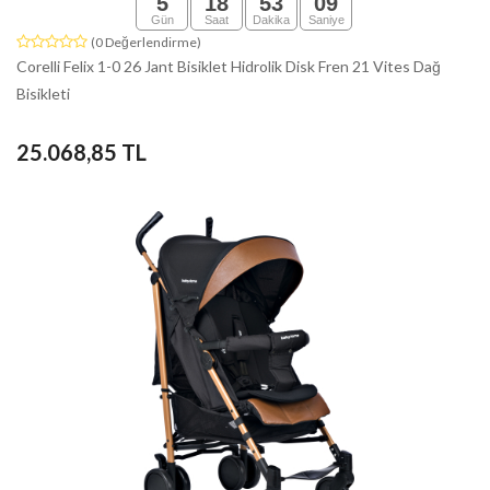
5
18
53
08
Gün
Saat
Dakika
Saniye
(0 Değerlendirme)
Corelli Felix 1-0 26 Jant Bisiklet Hidrolik Disk Fren 21 Vites Dağ
Bisikleti
25.068,85 TL