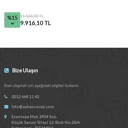
11.666,00 TL
%15
9.916,10 TL
Bize Ulaşın
Bize ulaşmak için aşağıdaki bilgileri kullanın
0212 668 11 42
info@ayhancocuk.com
Esentepe Mah 2954 Sok.
Küçük Sanayi Sitesi 12. Blok No:28/A
Sultangazi - İSTANBUL