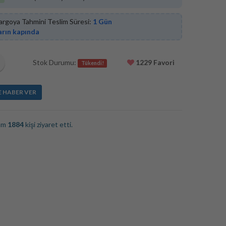
argoya Tahmini Teslim Süresi:
1 Gün
arın kapında
Stok Durumu:
1229 Favori
Tükendi!
E HABER VER
lam
1884
kişi ziyaret etti.