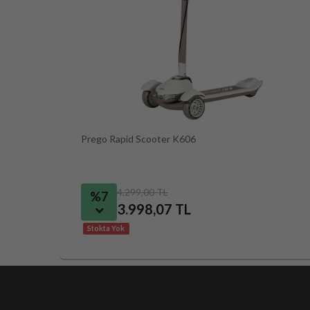
Prego Rapid Scooter K606
4.299,00 TL
%7
3.998,07 TL
Stokta Yok