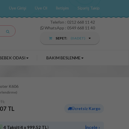
a
Üye Girişi
Üye Ol
İletişim
Sipariş Takip
Telefon :
0212 668 11 42
WhatsApp : 0549 668 11 40
SEPET:
(
0
ADET)
BEBEK ODASI
BAKIM BESLENME
oter K606
erlendirme)
 TL
,07 TL
Ücretsiz Kargo
4 Taksit
(
4 x 999,52 TL
)
İncele ›
a