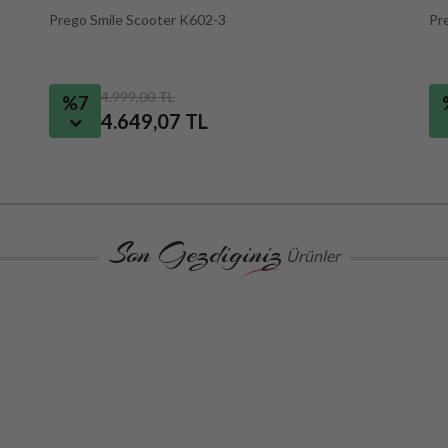
Prego Smile Scooter K602-3
Pr
4.999,00 TL
%7
4.649,07 TL
Son Gezdiginiz
Ürünler