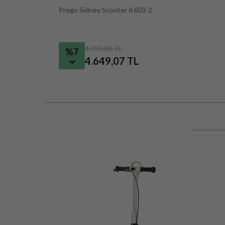
Prego Sidney Scooter K603-2
4.999,00 TL
%7
4.649,07 TL