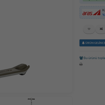
K
Y
ÜRÜN GELİNC
Bu ürünü top