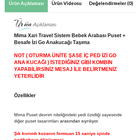
Ürün Açıklaması
Ürün Videosu
Değelendirmeler (0)
Ürün
Açıklaması
Mima Xari Travel Sistem Bebek Arabası Puset +
Besafe İzi Go Anakucağı Taşıma
NOT ( OTURMA ÜNİTE ŞASE İÇ PED İZİ GO
ANA KUCAĞI ) İSTEDİĞİNİZ GİBİ KOMBİN
YAPABİLİRSİNİZ MESAJ İLE BELİRTMENİZ
YETERLİDİR
Özellikler
Mima Puset devrim niteliğindeki yedi özelliği sayesinde
diğer puset tasarımları
arasından sıyrılıyor.
Şık kıvrımlı kozanın fermuarı 15 saniye içinde
portbebeye dönüşmesi.