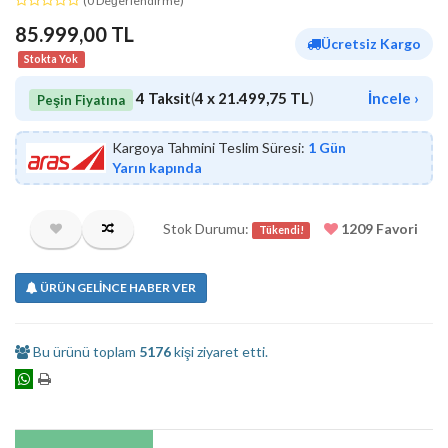
(0 Değerlendirme)
85.999,00 TL
Ücretsiz Kargo
Stokta Yok
4 Taksit
(
4 x 21.499,75 TL
)
İncele ›
Peşin Fiyatına
Kargoya Tahmini Teslim Süresi:
1 Gün
Yarın kapında
Stok Durumu:
1209 Favori
Tükendi!
ÜRÜN GELİNCE HABER VER
Bu ürünü toplam
5176
kişi ziyaret etti.