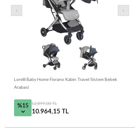
Lorelli Baby Home Fiorano Kabin Travel Sistem Bebek
Ba
Arabasi
12.899,00 TL
%15
10.964,15 TL