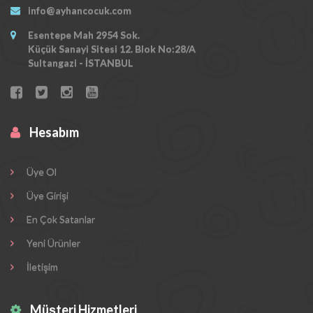
info@ayhancocuk.com
Esentepe Mah 2954 Sok.
Küçük Sanayi Sitesi 12. Blok No:28/A
Sultangazi - İSTANBUL
Hesabım
Üye Ol
Üye Girişi
En Çok Satanlar
Yeni Ürünler
İletişim
Müşteri Hizmetleri