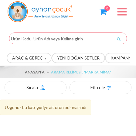
0
Toggle
navigat
›
ARAÇ & GEREÇ
YENİ DOĞAN SETLER
KAMPANYA
ANASAYFA
>
ARAMA KELIMESI : "MARKA:MIMA"
Sırala
Filtrele
Üzgünüz bu kategoriye ait ürün bulunamadı