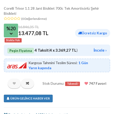
Corelli Trivor 1.1 28 Jant Bisiklet 700c Tek Amortisörlü Şehir
Bisikleti
(0 Değerlendirme)
16.846,35 TL
%20
13.477,08 TL
Ücretsiz Kargo
Stokta Yok
4 Taksit
(
4 x 3.369,27 TL
)
İncele ›
Peşin Fiyatına
Kargoya Tahmini Teslim Süresi:
1 Gün
Yarın kapında
Stok Durumu:
747 Favori
Tükendi!
ÜRÜN GELİNCE HABER VER