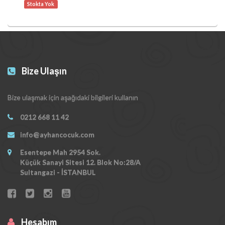
Stokta Yok
Bize Ulaşın
Bize ulaşmak için aşağıdaki bilgileri kullanın
0212 668 11 42
info@ayhancocuk.com
Esentepe Mah 2954 Sok.
Küçük Sanayi Sitesi 12. Blok No:28/A
Sultangazi - İSTANBUL
Hesabım