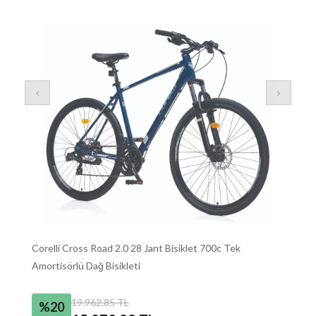
Corelli Cross Road 2.0 28 Jant Bisiklet 700c Tek
Bi
Amortisörlü Dağ Bisikleti
Bi
2
19.962,85 TL
%20