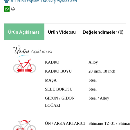
Bu ürünü toplam
1683
kişi ziyaret etti.
Ürün Açıklaması
Ürün Videosu
Değelendirmeler (0)
Ürün
Açıklaması
KADRO
Alloy
KADRO BOYU
20 inch, 18 inch
MAŞA
Steel
SELE BORUSU
Steel
GİDON / GİDON
Steel / Alloy
BOĞAZI
ÖN / ARKA AKTARICI
Shimano TZ-31 / Shima