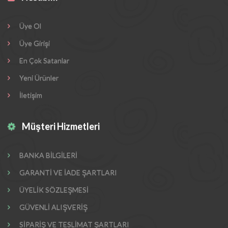
Üye Ol
Üye Girişi
En Çok Satanlar
Yeni Ürünler
İletişim
Müşteri Hizmetleri
BANKA BİLGİLERİ
GARANTİ VE İADE ŞARTLARI
ÜYELİK SÖZLEŞMESİ
GÜVENLİ ALIŞVERİŞ
SİPARİŞ VE TESLİMAT ŞARTLARI