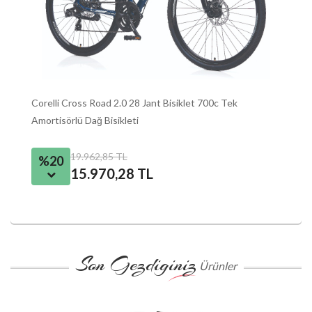
Corelli Cross Road 2.0 28 Jant Bisiklet 700c Tek
Bi
Amortisörlü Dağ Bisikleti
Bi
2
19.962,85 TL
%20
15.970,28 TL
S
Son Gezdiginiz
Ürünler