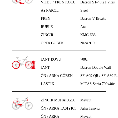
VİTES / FREN KOLU
Dacron ST-40 21 Vites
AYNAKOL
Steel
FREN
Dacron V Breake
RUBLE
Ata
ZİNCİR
KMC Z33
ORTA GÖBEK
Neco 910
JANT BOYU
700c
JANT
Dacron Double Wall
ÖN / ARKA GÖBEK
SF-A09 QR / SF-A30 Ru
LASTİK
MİTAS Sepia 700x40c
ZİNCİR MUHAFAZA
Mevcut
ÖN / ARKA TAŞIYICI
Arka Taşıyıcı
ÖN / ARKA
Mevcut