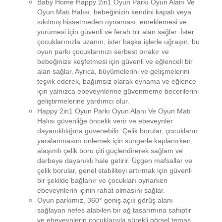
Baby Home Happy 2in1 Oyun Parkı Oyun Alanı Ve
Oyun Matı Halısı, bebeğinizin kendini kapalı veya
sıkılmış hissetmeden oynaması, emeklemesi ve
yürümesi için güvenli ve ferah bir alan sağlar. İster
çocuklarınızla uzanın, ister başka işlerle uğraşın, bu
oyun parkı çocuklarınızı serbest bırakır ve
bebeğinize keşfetmesi için güvenli ve eğlenceli bir
alan sağlar. Ayrıca, büyümelerini ve gelişmelerini
teşvik ederek, bağımsız olarak oynama ve eğlence
için yalnızca ebeveynlerine güvenmeme becerilerini
geliştirmelerine yardımcı olur.
Happy 2in1 Oyun Parkı Oyun Alanı Ve Oyun Matı
Halısı güvenliğe öncelik verir ve ebeveynler
dayanıklılığına güvenebilir. Çelik borular, çocukların
yaralanmasını önlemek için süngerle kaplanırken,
alaşımlı çelik boru çiti güçlendirerek sağlam ve
darbeye dayanıklı hale getirir. Üçgen mafsallar ve
çelik borular, genel stabiliteyi artırmak için güvenli
bir şekilde bağlanır ve çocukları oynarken
ebeveynlerin içinin rahat olmasını sağlar.
Oyun parkımız, 360° geniş açılı görüş alanı
sağlayan nefes alabilen bir ağ tasarımına sahiptir
ve ebeveynlerin çocuklarıyla sürekli görsel temas