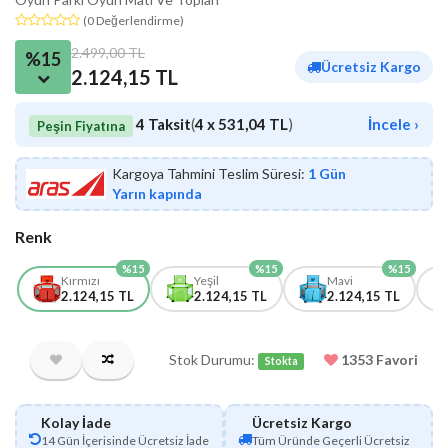
(0 Değerlendirme)
2.499,00 TL
%15
Ücretsiz Kargo
2.124,15 TL
4 Taksit
(
4 x 531,04 TL
)
İncele ›
Peşin Fiyatına
Kargoya Tahmini Teslim Süresi:
1 Gün
Yarın kapında
Renk
%15
%15
%15
Kırmızı
Yeşil
Mavi
2.124,15 TL
2.124,15 TL
2.124,15 TL
Stok Durumu:
1353 Favori
Stokta
Kolay İade
Ücretsiz Kargo
14 Gün İçerisinde Ücretsiz İade
Tüm Üründe Geçerli Ücretsiz