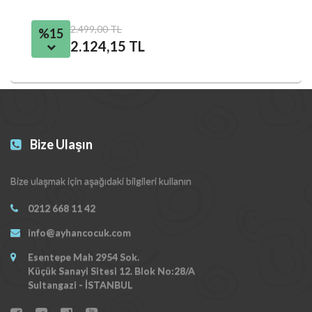
2.499,00 TL
%15
2.124,15 TL
Bize Ulaşın
Bize ulaşmak için aşağıdaki bilgileri kullanın
0212 668 11 42
info@ayhancocuk.com
Esentepe Mah 2954 Sok.
Küçük Sanayi Sitesi 12. Blok No:28/A
Sultangazi - İSTANBUL