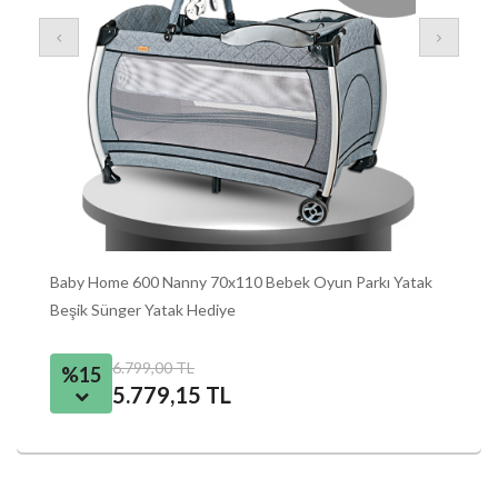
Baby Home 600 Nanny 70x110 Bebek Oyun Parkı Yatak
Ba
Beşik Sünger Yatak Hediye
Ya
6.799,00 TL
%15
5.779,15 TL