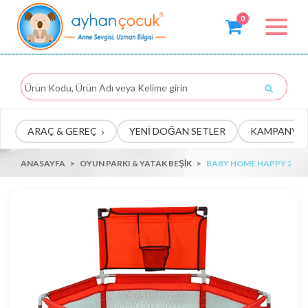
0
Toggle
navigat
›
ARAÇ & GEREÇ
YENİ DOĞAN SETLER
KAMPANYA
ANASAYFA
>
OYUN PARKI & YATAK BEŞIK
>
BABY HOME HAPPY 2IN1 