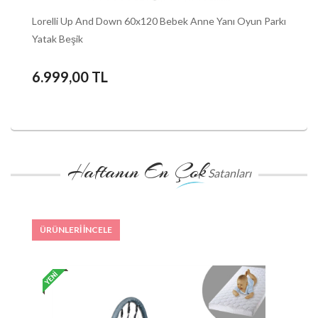
Lorelli Up And Down 60x120 Bebek Anne Yanı Oyun Parkı
Pr
Yatak Beşik
Ya
6.999,00 TL
Haftanın En Çok
Satanları
ÜRÜNLERİ İNCELE