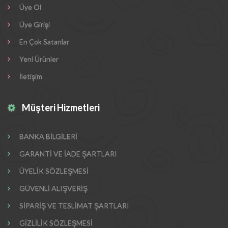
Üye Ol
Üye Girişi
En Çok Satanlar
Yeni Ürünler
İletişim
Müşteri Hizmetleri
BANKA BİLGİLERİ
GARANTİ VE İADE ŞARTLARI
ÜYELİK SÖZLEŞMESİ
GÜVENLİ ALIŞVERİŞ
SİPARİŞ VE TESLİMAT ŞARTLARI
GİZLİLİK SÖZLEŞMESİ