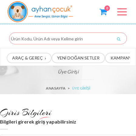
0
Toggle
navigat
›
ARAÇ & GEREÇ
YENİ DOĞAN SETLER
KAMPANYA
Üye Girişi
ANASAYFA
>
ÜYE GIRIŞI
Giris Bilgileri
Bilgileri girerek giriş yapabilirsiniz